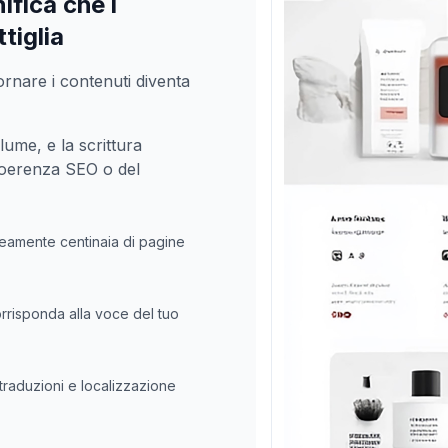
fica che i
tiglia
rnare i contenuti diventa
lume, e la scrittura
coerenza SEO o del
neamente centinaia di pagine
orrisponda alla voce del tuo
 traduzioni e localizzazione