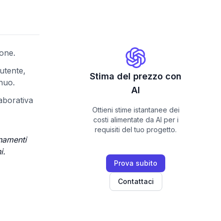
ione.
 utente,
Stima del prezzo con
nuo.
AI
laborativa
Ottieni stime istantanee dei
costi alimentate da AI per i
requisiti del tuo progetto.
rnamenti
i.
Prova subito
Contattaci