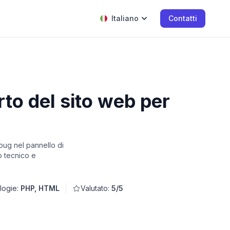
Italiano
Contatti
to del sito web per
 bug nel pannello di
o tecnico e
logie:
PHP, HTML
Valutato:
5/5