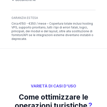
GARANZIA ESTESA
Circa €150 - €350 / mese – Copertura totale inclusi hosting
VPS, supporto prioritario, tutti i tipi di errori fatali, logici,
principali, dei moduli e del layout, oltre alla sostituzione di
fornitori/API se le integrazioni esterne diventano instabili o
deprecate.
VARIETÀ DI CASI D'USO
Come ottimizzare le
?
operazioni turistiche