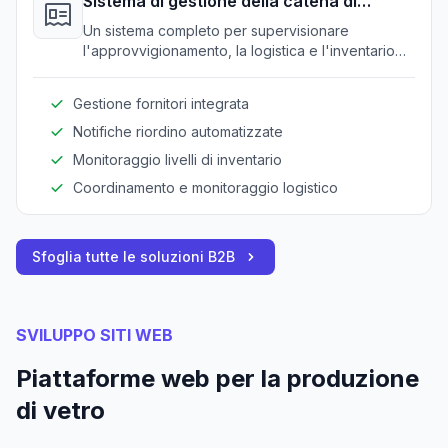
Sistema di gestione della catena di
fornitura
Un sistema completo per supervisionare
l'approvvigionamento, la logistica e l'inventario
per la produzione del vetro, ottimizzando l'intera
catena di approvvigionamento.
Gestione fornitori integrata
Notifiche riordino automatizzate
Monitoraggio livelli di inventario
Coordinamento e monitoraggio logistico
Sfoglia tutte le soluzioni B2B
SVILUPPO SITI WEB
Piattaforme web per la produzione
di vetro