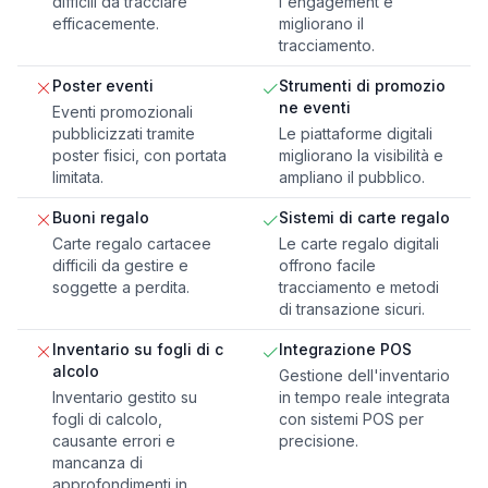
difficili da tracciare
l'engagement e
efficacemente.
migliorano il
tracciamento.
Poster eventi
Strumenti di promozio
ne eventi
Eventi promozionali
pubblicizzati tramite
Le piattaforme digitali
poster fisici, con portata
migliorano la visibilità e
limitata.
ampliano il pubblico.
Buoni regalo
Sistemi di carte regalo
Carte regalo cartacee
Le carte regalo digitali
difficili da gestire e
offrono facile
soggette a perdita.
tracciamento e metodi
di transazione sicuri.
Inventario su fogli di c
Integrazione POS
alcolo
Gestione dell'inventario
Inventario gestito su
in tempo reale integrata
fogli di calcolo,
con sistemi POS per
causante errori e
precisione.
mancanza di
approfondimenti in