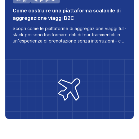
Come costruire una piattaforma scalabile di
aggregazione viaggi B2C
Scopri come le piattaforme di aggregazione viaggi full-
stack possono trasformare dati di tour frammentati in
un'esperienza di prenotazione senza interruzioni - con
aggiornamenti in tempo reale, supporto multilingue e
flussi di lavoro automatizzati costruiti per le aziende di
viaggi moderne.