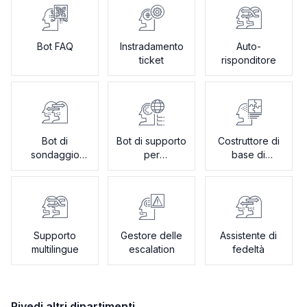
Bot FAQ
Instradamento
Auto-
ticket
risponditore
Bot di
Bot di supporto
Costruttore di
sondaggio
per
base di
sulla
l'onboarding
conoscenza
soddisfazione
Supporto
Gestore delle
Assistente di
multilingue
escalation
fedeltà
Rivedi altri dipartimenti